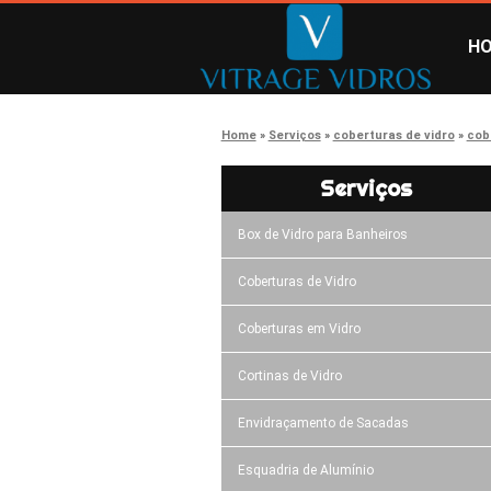
H
Home
Serviços
coberturas de vidro
cob
Serviços
Box de Vidro para Banheiros
Coberturas de Vidro
Coberturas em Vidro
Cortinas de Vidro
Envidraçamento de Sacadas
Esquadria de Alumínio