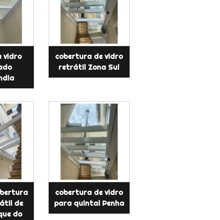
 vidro
cobertura de vidro
ado
retrátil Zona Sul
ndia
obertura
cobertura de vidro
átil de
para quintal Penha
que do