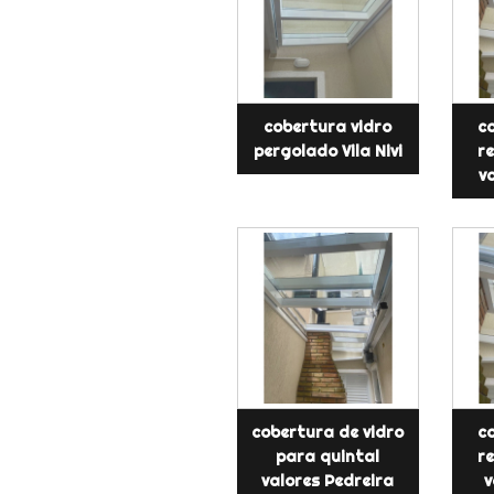
cobertura vidro
co
pergolado Vila Nivi
re
v
cobertura de vidro
co
para quintal
re
valores Pedreira
v