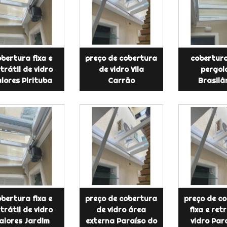
bertura fixa e
preço de cobertura
cobertura
trátil de vidro
de vidro Vila
pergol
alores Pirituba
Carrão
Brasilâ
bertura fixa e
preço de cobertura
preço de c
trátil de vidro
de vidro área
fixa e retr
alores Jardim
externa Paraíso do
vidro Par